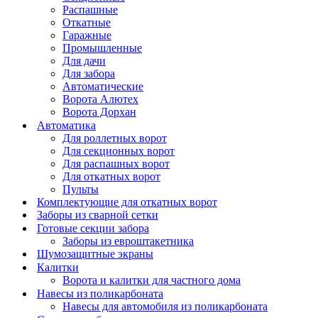
Распашные
Откатные
Гаражные
Промышленные
Для дачи
Для забора
Автоматические
Ворота Алютех
Ворота Дорхан
Автоматика
Для роллетных ворот
Для секционных ворот
Для распашных ворот
Для откатных ворот
Пульты
Комплектующие для откатных ворот
Заборы из сварной сетки
Готовые секции забора
Заборы из евроштакетника
Шумозащитные экраны
Калитки
Ворота и калитки для частного дома
Навесы из поликарбоната
Навесы для автомобиля из поликарбоната