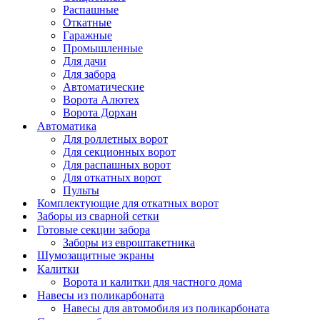
Распашные
Откатные
Гаражные
Промышленные
Для дачи
Для забора
Автоматические
Ворота Алютех
Ворота Дорхан
Автоматика
Для роллетных ворот
Для секционных ворот
Для распашных ворот
Для откатных ворот
Пульты
Комплектующие для откатных ворот
Заборы из сварной сетки
Готовые секции забора
Заборы из евроштакетника
Шумозащитные экраны
Калитки
Ворота и калитки для частного дома
Навесы из поликарбоната
Навесы для автомобиля из поликарбоната