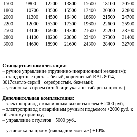
1500
9800
12200
13800
15600
18100
20500
1800
10700
13500
15500
17400
20300
22800
2000
11300
14500
16400
18600
21500
24700
2200
12000
15300
17300
19600
22600
25900
2500
13100
16900
19300
21600
25200
28700
2800
14100
18200
20800
23400
27300
31400
3000
14600
18900
21600
24300
28400
32700
Стандартная комплектация:
– ручное управление (пружинно-инерционный механизм);
– стандартные цвета – белый, коричневый RAL 8014,
8017светло-серый, серебристый, бежевый;
– установка в проем (в таблице указаны габариты проема).
Дополнительная комплектация:
– электропривод с клавишным выключателем + 2000 руб;
– электропривод с аварийным ручным подъемом +2000 руб. к
обычному приводу;
– управление с пультов +5000 руб.,
– установка на проем (накладной монтаж) +10%.