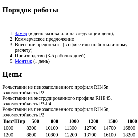
Порядок работы
Замер
(в день вызова или на следующий день),
Коммерческое предложение
Внесение предоплаты (в офисе или по безналичному
расчету)
Производство (3-5 рабочих дней)
Монтаж
(1 день)
Цены
Рольставни из пенозаполненного профиля RH45n,
взломостойкость Р2
Рольставни из экструдированного профиля RHE45,
взломостойкость Р3-Р4
Рольставни из пенозаполненного профиля RH45n,
взломостойкость Р2
Выс\Шир
500
800
1000
1200
1500
1800
1000
8300
10100
11300
12700
14700
16800
1200
8800
10800
12200
13700
16100
18200