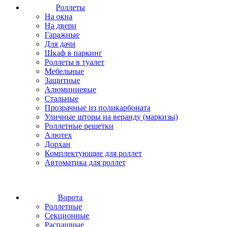
Роллеты
На окна
На двери
Гаражные
Для дачи
Шкаф в паркинг
Роллеты в туалет
Мебельные
Защитные
Алюминиевые
Стальные
Прозрачные из поликарбоната
Уличные шторы на веранду (маркизы)
Роллетные решетки
Алютех
Дорхан
Комплектующие для роллет
Автоматика для роллет
Ворота
Роллетные
Секционные
Распашные