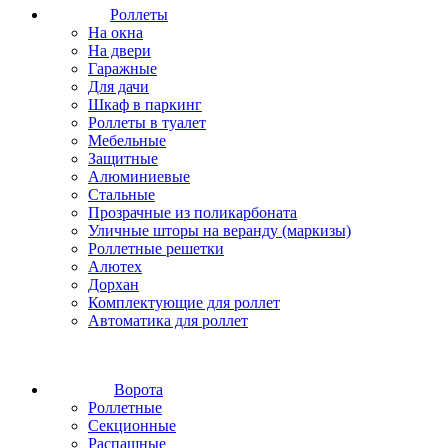
Роллеты
На окна
На двери
Гаражные
Для дачи
Шкаф в паркинг
Роллеты в туалет
Мебельные
Защитные
Алюминиевые
Стальные
Прозрачные из поликарбоната
Уличные шторы на веранду (маркизы)
Роллетные решетки
Алютех
Дорхан
Комплектующие для роллет
Автоматика для роллет
Ворота
Роллетные
Секционные
Распашные