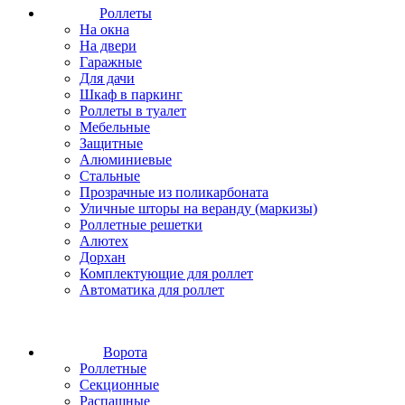
Роллеты
На окна
На двери
Гаражные
Для дачи
Шкаф в паркинг
Роллеты в туалет
Мебельные
Защитные
Алюминиевые
Стальные
Прозрачные из поликарбоната
Уличные шторы на веранду (маркизы)
Роллетные решетки
Алютех
Дорхан
Комплектующие для роллет
Автоматика для роллет
Ворота
Роллетные
Секционные
Распашные