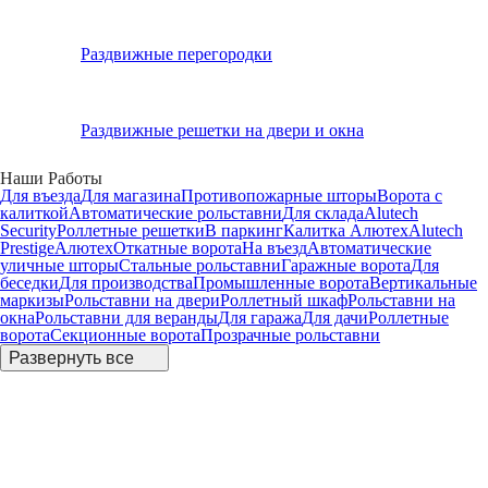
Раздвижные перегородки
Раздвижные решетки на двери и окна
Наши Работы
Для въезда
Для магазина
Противопожарные шторы
Ворота с
калиткой
Автоматические рольставни
Для склада
Alutech
Security
Роллетные решетки
В паркинг
Калитка Алютех
Alutech
Prestige
Алютех
Откатные ворота
На въезд
Автоматические
уличные шторы
Стальные рольставни
Гаражные ворота
Для
беседки
Для производства
Промышленные ворота
Вертикальные
маркизы
Рольставни на двери
Роллетный шкаф
Рольставни на
окна
Рольставни для веранды
Для гаража
Для дачи
Роллетные
ворота
Секционные ворота
Прозрачные рольставни
Развернуть все