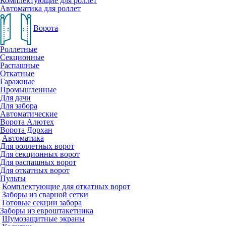
Комплектующие для роллет
Автоматика для роллет
Ворота
Роллетные
Секционные
Распашные
Откатные
Гаражные
Промышленные
Для дачи
Для забора
Автоматические
Ворота Алютех
Ворота Дорхан
Автоматика
Для роллетных ворот
Для секционных ворот
Для распашных ворот
Для откатных ворот
Пульты
Комплектующие для откатных ворот
Заборы из сварной сетки
Готовые секции забора
Заборы из евроштакетника
Шумозащитные экраны