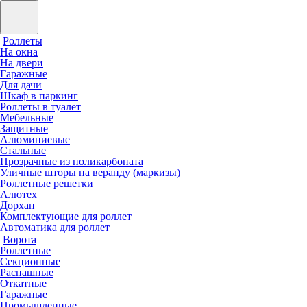
Роллеты
На окна
На двери
Гаражные
Для дачи
Шкаф в паркинг
Роллеты в туалет
Мебельные
Защитные
Алюминиевые
Стальные
Прозрачные из поликарбоната
Уличные шторы на веранду (маркизы)
Роллетные решетки
Алютех
Дорхан
Комплектующие для роллет
Автоматика для роллет
Ворота
Роллетные
Секционные
Распашные
Откатные
Гаражные
Промышленные