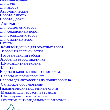
Для дачи
Для забора
Автоматические
Ворота Алютех
Ворота Дорхан
Автоматика
Для роллетных ворот
Для секционных ворот
Для распашных ворот
Для откатных ворот
Пульты
Комплектующие для откатных ворот
Заборы из сварной сетки
Готовые секции забора
Заборы из евроштакетника
Шумозащитные экраны
Калитки
Ворота и калитки для частного дома
Навесы из поликарбоната
Навесы для автомобиля из поликарбоната
Складское оборудование
Гидравлические подъемные столы
Маркизы для террасы и веранды
Шлагбаумы автоматические
Откатные антивандальные шлагбаумы