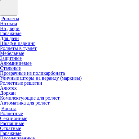
Роллеты
На окна
На двери
Гаражные
Для дачи
Шкаф в паркинг
Роллеты в туалет
Мебельные
Защитные
Алюминиевые
Стальные
Прозрачные из поликарбоната
Уличные шторы на веранду (маркизы)
Роллетные решетки
Алютех
Дорхан
Комплектующие для роллет
Автоматика для роллет
Ворота
Роллетные
Секционные
Распашные
Откатные
Гаражные
Промышленные