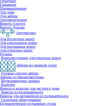
Откатные
Гаражные
Промышленные
Для дачи
Для забора
Автоматические
Ворота Алютех
Ворота Дорхан
Автоматика
Для роллетных ворот
Для секционных ворот
Для распашных ворот
Для откатных ворот
Пульты
Комплектующие для откатных ворот
Заборы из сварной сетки
Готовые секции забора
Заборы из евроштакетника
Шумозащитные экраны
Калитки
Ворота и калитки для частного дома
Навесы из поликарбоната
Навесы для автомобиля из поликарбоната
Складское оборудование
Гидравлические подъемные столы