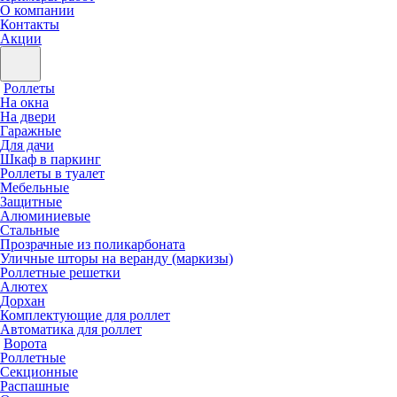
О компании
Контакты
Акции
Роллеты
На окна
На двери
Гаражные
Для дачи
Шкаф в паркинг
Роллеты в туалет
Мебельные
Защитные
Алюминиевые
Стальные
Прозрачные из поликарбоната
Уличные шторы на веранду (маркизы)
Роллетные решетки
Алютех
Дорхан
Комплектующие для роллет
Автоматика для роллет
Ворота
Роллетные
Секционные
Распашные