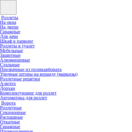
Роллеты
На окна
На двери
Гаражные
Для дачи
Шкаф в паркинг
Роллеты в туалет
Мебельные
Защитные
Алюминиевые
Стальные
Прозрачные из поликарбоната
Уличные шторы на веранду (маркизы)
Роллетные решетки
Алютех
Дорхан
Комплектующие для роллет
Автоматика для роллет
Ворота
Роллетные
Секционные
Распашные
Откатные
Гаражные
Промышленные