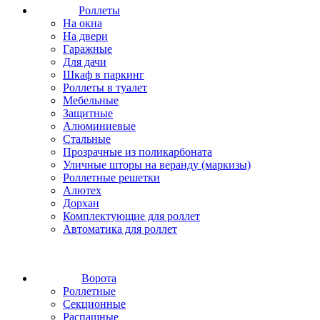
Роллеты
На окна
На двери
Гаражные
Для дачи
Шкаф в паркинг
Роллеты в туалет
Мебельные
Защитные
Алюминиевые
Стальные
Прозрачные из поликарбоната
Уличные шторы на веранду (маркизы)
Роллетные решетки
Алютех
Дорхан
Комплектующие для роллет
Автоматика для роллет
Ворота
Роллетные
Секционные
Распашные