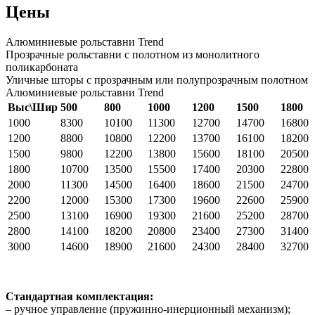
Цены
Алюминиевые рольставни Trend
Прозрачные рольставни с полотном из монолитного
поликарбоната
Уличные шторы с прозрачным или полупрозрачным полотном
Алюминиевые рольставни Trend
Выс\Шир
500
800
1000
1200
1500
1800
1000
8300
10100
11300
12700
14700
16800
1200
8800
10800
12200
13700
16100
18200
1500
9800
12200
13800
15600
18100
20500
1800
10700
13500
15500
17400
20300
22800
2000
11300
14500
16400
18600
21500
24700
2200
12000
15300
17300
19600
22600
25900
2500
13100
16900
19300
21600
25200
28700
2800
14100
18200
20800
23400
27300
31400
3000
14600
18900
21600
24300
28400
32700
Стандартная комплектация:
– ручное управление (пружинно-инерционный механизм);